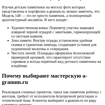
Изучая детские памятники на могилу фото которых
представлены в портфолио a-granum.ru, можно заметить, что
Модель 148 — это не просто памятник, а полноценный
архитектурный ансамбль. В него входят:
Художественная ковка: Периметр участка защищен
изящной черной оградой с завитками, гармонирующей
со светлым камнем.
Зона памяти: Внутри ограды установлена удобная
скамья и гранитная лампада, создающие условия для
уединенной молитвы и созерцания.
Чистота линий: Площадка оформлена белоснежной
мраморной крошкой, что гарантирует отсутствие
сорняков и всегда опрятный вид детского памятника на
кладбище.
Почему выбирают мастерскую a-
granum.ru
Реализация сложных проектов, таких как памятник ребенку с
ангелом, требует от исполнителя безупречной репутации и
технической базы. Клиенты выбирают a-granum.ru по ряду
ключевых причин: