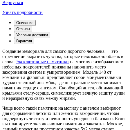
Вернуться
Узнать подробности
Описание
Отзывы
Условия доставки
Гарантия
Создание мемориала для самого дорогого человека — это
стремление выразить чувства, которые невозможно облечь в
слова.
Эксклюзивные памятники
на могилу с изображением
небесных покровителей призваны наполнить место
захоронения светом и умиротворением. Модель 148 от
компании a-granum.ru представляет собой монументальный
художественный ансамбль, где центральное место занимает
памятник сердце с ангелом. Скорбящий ангел, обнимающий
крыльями стелу-сердце, символизирует вечную защиту души
и неразрывную связь между мирами.
Чаще всего такой памятник на могилу с ангелом выбирают
для оформления детских или женских захоронений, чтобы
подчеркнуть чистоту и невинность ушедшего близкого. Если
вы планируете эксклюзивные памятники заказать в Москве,
данный проект на просторном участке 5х2 метра станет