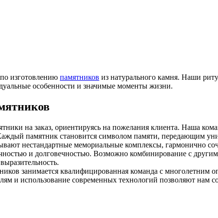
у по изготовлению
памятников
из натурального камня. Наши риту
видуальные особенности и значимые моменты жизни.
амятников
ники на заказ, ориентируясь на пожелания клиента. Наша кома
Каждый памятник становится символом памяти, передающим уни
вают нестандартные мемориальные комплексы, гармонично соче
очностью и долговечностью. Возможно комбинирование с други
 выразительность.
иков занимается квалифицированная команда с многолетним оп
лям и использование современных технологий позволяют нам со