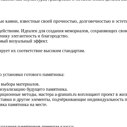
е камни, известные своей прочностью, долговечностью и эстет
ействиям. Идеален для создания мемориалов, сохраняющих свою
нику элегантность и благородство.
имый визуальный эффект.
ирует их соответствие высоким стандартам.
о установки готового памятника:
 выбора материалов.
 визуализацию будущего памятника.
иционные методы, мастера a-granum.ru воплощают проект в жиз
вставки и другие элементы, подчёркивающие индивидуальность 
вка памятника на месте.
создания памятников премиум-класса: