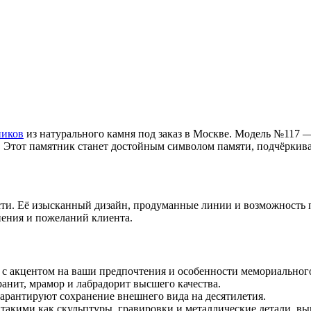
ников
из натурального камня под заказ в Москве. Модель №117 —
. Этот памятник станет достойным символом памяти, подчёркив
сти. Её изысканный дизайн, продуманные линии и возможность
нения и пожеланий клиента.
 с акцентом на ваши предпочтения и особенности мемориальног
анит, мрамор и лабрадорит высшего качества.
гарантируют сохранение внешнего вида на десятилетия.
 такими как скульптуры, гравировки и металлические детали, в