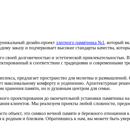
н уникальный дизайн-проект
элитного памятника №1
, который вк
дому заказу и подчеркивает высокие стандарты качества, котор
го своей долговечностью и эстетической привлекательностью. В
оектированный в соответствии с традициями и современными тр
мплекса, предлагает пространство для молитвы и размышлений.
ует максимальному комфорту и уединению. Архитектурные решен
том хранения памяти, но и духовным центром для семьи.
ного проектирования до окончательной установки памятника н
ния клиентов. Мы реализуем проекты любой сложности, предос
то объект, это символ вечной памяти и бережного отношения к
я к родным и близким. Обратившись к нам, вы можете быть увер