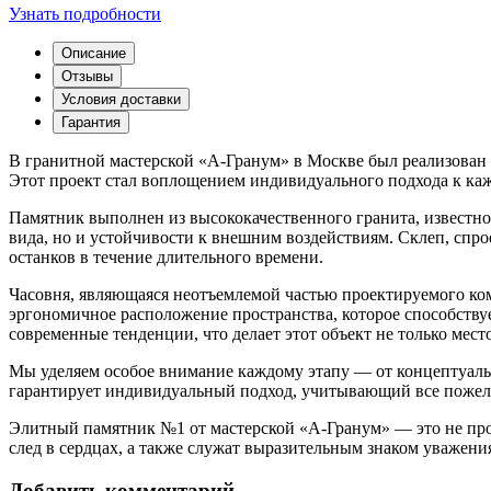
Узнать подробности
Описание
Отзывы
Условия доставки
Гарантия
В гранитной мастерской «А-Гранум» в Москве был реализова
Этот проект стал воплощением индивидуального подхода к каж
Памятник выполнен из высококачественного гранита, известно
вида, но и устойчивости к внешним воздействиям. Склеп, спр
останков в течение длительного времени.
Часовня, являющаяся неотъемлемой частью проектируемого ко
эргономичное расположение пространства, которое способств
современные тенденции, что делает этот объект не только мес
Мы уделяем особое внимание каждому этапу — от концептуаль
гарантирует индивидуальный подход, учитывающий все пожела
Элитный памятник №1 от мастерской «А-Гранум» — это не прос
след в сердцах, а также служат выразительным знаком уважени
Добавить комментарий