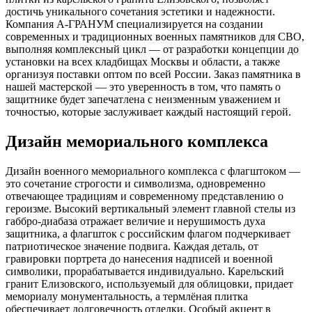
достичь уникального сочетания эстетики и надежности.
Компания А-ГРАНУМ специализируется на создании
современных и традиционных военных памятников для СВО,
выполняя комплексный цикл — от разработки концепции до
установки на всех кладбищах Москвы и области, а также
организуя поставки оптом по всей России. Заказ памятника в
нашей мастерской — это уверенность в том, что память о
защитнике будет запечатлена с неизменным уважением и
точностью, которые заслуживает каждый настоящий герой.
Дизайн мемориального комплекса
Дизайн военного мемориального комплекса с флагштоком —
это сочетание строгости и символизма, одновременно
отвечающее традициям и современному представлению о
героизме. Высокий вертикальный элемент главной стелы из
габбро-диабаза отражает величие и нерушимость духа
защитника, а флагшток с российским флагом подчеркивает
патриотическое значение подвига. Каждая деталь, от
гравировки портрета до нанесения надписей и военной
символики, прорабатывается индивидуально. Карельский
гранит Елизовского, используемый для облицовки, придает
мемориалу монументальность, а термлёная плитка
обеспечивает долговечность отделки. Особый акцент в