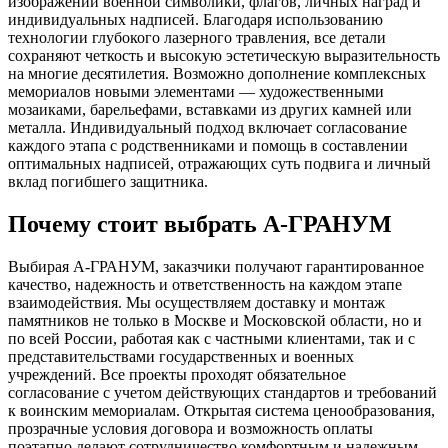
изображений военной символики, флагов, личных наград и
индивидуальных надписей. Благодаря использованию
технологии глубокого лазерного травления, все детали
сохраняют четкость и высокую эстетическую выразительность
на многие десятилетия. Возможно дополнение комплексных
мемориалов новыми элементами — художественными
мозаиками, барельефами, вставками из других камней или
металла. Индивидуальный подход включает согласование
каждого этапа с родственниками и помощь в составлении
оптимальных надписей, отражающих суть подвига и личный
вклад погибшего защитника.
Почему стоит выбрать А-ГРАНУМ
Выбирая А-ГРАНУМ, заказчики получают гарантированное
качество, надежность и ответственность на каждом этапе
взаимодействия. Мы осуществляем доставку и монтаж
памятников не только в Москве и Московской области, но и
по всей России, работая как с частными клиентами, так и с
представительствами государственных и военных
учреждений. Все проекты проходят обязательное
согласование с учетом действующих стандартов и требований
к воинским мемориалам. Открытая система ценообразования,
прозрачные условия договора и возможность оплаты
поэтапно делают сотрудничество комфортным и надежным.