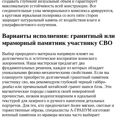
создавать глубокий визуальный объем и гарантирует
максимальную устойчивость всей конструкции. Все
соединительные узлы мемориального комплекса армируются,
а круговая зеркальная полировка со всех пяти сторон
защищает натуральный камень от воздействия влаги и
ультрафиолетового излучения.
Варианты исполнения: гранитный или
мраморный памятник участнику СВО
Выбор природного материала напрямую влияет на
долговечность и эстетическое восприятие воинского
захоронения. Наша мастерская предлагает два
фундаментальных решения, каждое из которых обладает
уникальными физико-механическими свойствами. Если вы
планируете приобрести долговечный гранитный памятник
участнику сво, мы рекомендуем глубокий черный габбро-
диабаз или премиальный китайский гранит шанси блэк. Эти
магматические породы славятся своей невероятной
прочностью, низким водопоглощением и идеальной
текстурой для лазерного и ручного нанесения детальных
портретов. Для тех, кто предпочитает более мягкие, светлые и
торжественные образы, специалисты А-ГРАНУМ изготовят
военный памятник из мрамора москва часто выбирает