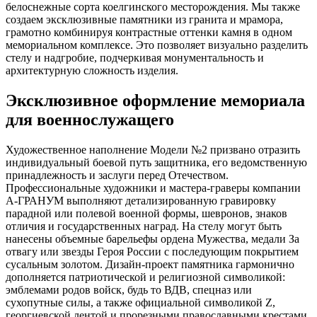
белоснежные сорта коелгинского месторождения. Мы также
создаем эксклюзивные памятники из гранита и мрамора,
грамотно комбинируя контрастные оттенки камня в одном
мемориальном комплексе. Это позволяет визуально разделить
стелу и надгробие, подчеркивая монументальность и
архитектурную сложность изделия.
Эксклюзивное оформление мемориала
для военнослужащего
Художественное наполнение Модели №2 призвано отразить
индивидуальный боевой путь защитника, его ведомственную
принадлежность и заслуги перед Отечеством.
Профессиональные художники и мастера-граверы компании
А-ГРАНУМ выполняют детализированную гравировку
парадной или полевой военной формы, шевронов, знаков
отличия и государственных наград. На стелу могут быть
нанесены объемные барельефы ордена Мужества, медали За
отвагу или звезды Героя России с последующим покрытием
сусальным золотом. Дизайн-проект памятника гармонично
дополняется патриотической и религиозной символикой:
эмблемами родов войск, будь то ВДВ, спецназ или
сухопутные силы, а также официальной символикой Z,
георгиевской лентой и прорезными православными крестами.