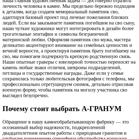
наша главная художественная задача — достоверно отразить
личность человека в камне. Мы предельно бережно подходим
к деталям, когда создаем мемориальный памятник сво,
адаптируя базовый проект под личные пожелания близких
людей. Если вы заказываете памятник погибшим на сво сыну,
наши чуткие художники могут интегрировать в дизайн более
трогательные эпитафии и символы безграничной
материнской любви. Оформляя памятник сво мужа, мастера
деликатно акцентируют внимание на семейных ценностях и
вечной верности, а проектируя памятник брату погибшему на
сво, мы помогаем подчеркнуть крепкую родственную связь.
Наши опытные граверы с ювелирной точностью переносят на
камень любые знаки отличия, шевроны подразделений,
петлицы и государственные награды. Даже если у семьи
сохранилась только любительская фотография с телефона, мы
профессионально отретушируем снимок, детально отрисовав
военную форму, чтобы памятник на могилу участника сво
выглядел безупречно.
Почему стоит выбрать А-ГРАНУМ
Обращение в нашу камнеобрабатывающую фабрику — это
осознанный выбор надежности, подкрепленной
двадцатилетним опытом работы с природным гранитом и
глубоким пониманием специфики обустройства воинских