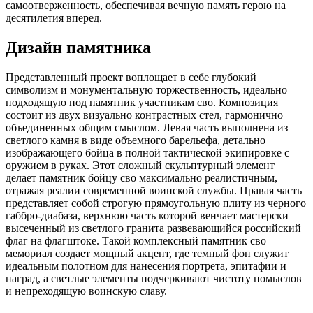
самоотверженность, обеспечивая вечную память герою на
десятилетия вперед.
Дизайн памятника
Представленный проект воплощает в себе глубокий
символизм и монументальную торжественность, идеально
подходящую под памятник участникам сво. Композиция
состоит из двух визуально контрастных стел, гармонично
объединенных общим смыслом. Левая часть выполнена из
светлого камня в виде объемного барельефа, детально
изображающего бойца в полной тактической экипировке с
оружием в руках. Этот сложный скульптурный элемент
делает памятник бойцу сво максимально реалистичным,
отражая реалии современной воинской службы. Правая часть
представляет собой строгую прямоугольную плиту из черного
габбро-диабаза, верхнюю часть которой венчает мастерски
высеченный из светлого гранита развевающийся российский
флаг на флагштоке. Такой комплексный памятник сво
мемориал создает мощный акцент, где темный фон служит
идеальным полотном для нанесения портрета, эпитафии и
наград, а светлые элементы подчеркивают чистоту помыслов
и непреходящую воинскую славу.